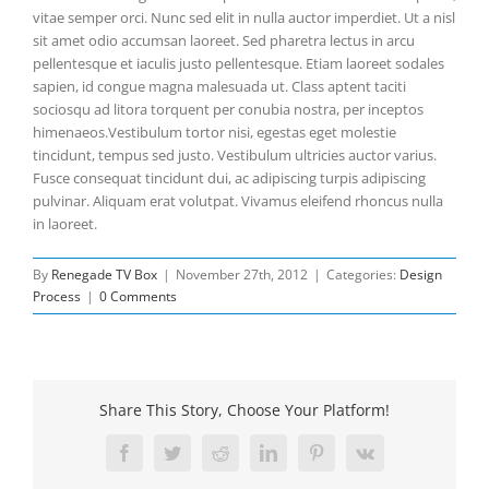
vitae semper orci. Nunc sed elit in nulla auctor imperdiet. Ut a nisl
sit amet odio accumsan laoreet. Sed pharetra lectus in arcu
pellentesque et iaculis justo pellentesque. Etiam laoreet sodales
sapien, id congue magna malesuada ut. Class aptent taciti
sociosqu ad litora torquent per conubia nostra, per inceptos
himenaeos.Vestibulum tortor nisi, egestas eget molestie
tincidunt, tempus sed justo. Vestibulum ultricies auctor varius.
Fusce consequat tincidunt dui, ac adipiscing turpis adipiscing
pulvinar. Aliquam erat volutpat. Vivamus eleifend rhoncus nulla
in laoreet.
By
Renegade TV Box
|
November 27th, 2012
|
Categories:
Design
Process
|
0 Comments
Share This Story, Choose Your Platform!
Facebook
Twitter
Reddit
LinkedIn
Pinterest
Vk