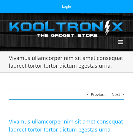
Skip
Login
to
content
Vivamus ullamcorper nim sit amet consequat
laoreet tortor tortor dictum egestas urna.
Previous
Next
Vivamus ullamcorper nim sit amet consequat
laoreet tortor tortor dictum egestas urna.